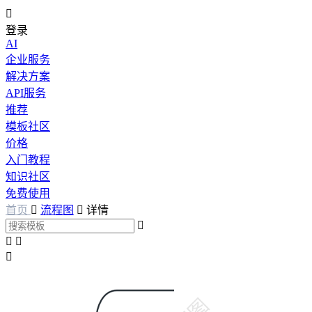

登录
AI
企业服务
解决方案
API服务
推荐
模板社区
价格
入门教程
知识社区
免费使用
首页

流程图

详情



