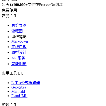
每天有
100,000+
文件在ProcessOn创建
免费使用
产品


思维导图
流程图
思维笔记
Markdown
在线白板
原型设计
API服务
智能图形
实用工具


LaTex公式编辑器
Geogebra
Mermaid
PlantUML
资源

