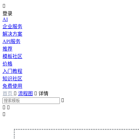

登录
AI
企业服务
解决方案
API服务
推荐
模板社区
价格
入门教程
知识社区
免费使用
首页

流程图

详情



