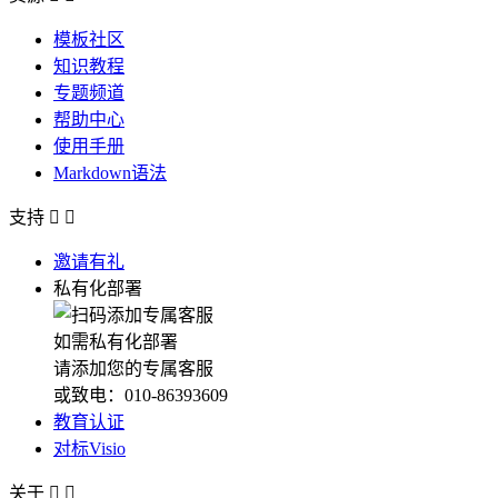
模板社区
知识教程
专题频道
帮助中心
使用手册
Markdown语法
支持


邀请有礼
私有化部署
如需私有化部署
请添加您的专属客服
或致电：010-86393609
教育认证
对标Visio
关于

