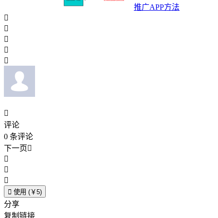
推广APP方法






评论
0
条评论
下一页





使用 (￥5)
分享
复制链接