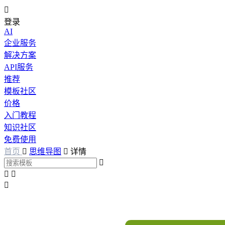

登录
AI
企业服务
解决方案
API服务
推荐
模板社区
价格
入门教程
知识社区
免费使用
首页

思维导图

详情



