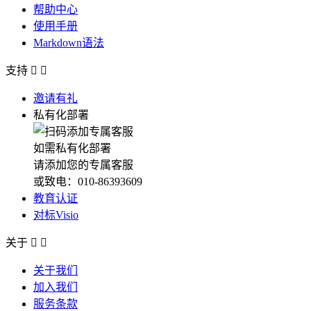
帮助中心
使用手册
Markdown语法
支持


邀请有礼
私有化部署
如需私有化部署
请添加您的专属客服
或致电：010-86393609
教育认证
对标Visio
关于


关于我们
加入我们
服务条款