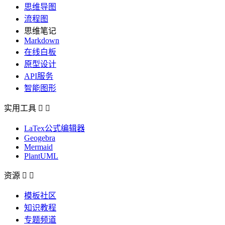
思维导图
流程图
思维笔记
Markdown
在线白板
原型设计
API服务
智能图形
实用工具


LaTex公式编辑器
Geogebra
Mermaid
PlantUML
资源


模板社区
知识教程
专题频道