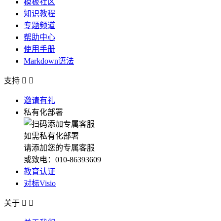
模板社区
知识教程
专题频道
帮助中心
使用手册
Markdown语法
支持


邀请有礼
私有化部署
如需私有化部署
请添加您的专属客服
或致电：010-86393609
教育认证
对标Visio
关于

