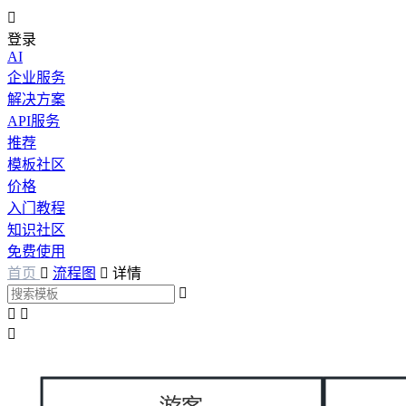

登录
AI
企业服务
解决方案
API服务
推荐
模板社区
价格
入门教程
知识社区
免费使用
首页

流程图

详情



