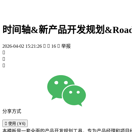
时间轴&新产品开发规划&Roa
2026-04-02 15:21:26


16

举报



分享方式

使用 (￥6)
本模板是一套全面的产品开发规划工具，专为产品经理和项目