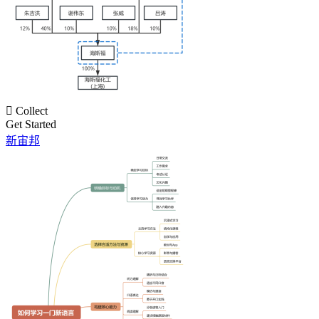

Collect
Get Started
新宙邦