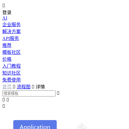

登录
AI
企业服务
解决方案
API服务
推荐
模板社区
价格
入门教程
知识社区
免费使用
首页

流程图

详情



