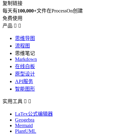
复制链接
每天有
100,000+
文件在ProcessOn创建
免费使用
产品


思维导图
流程图
思维笔记
Markdown
在线白板
原型设计
API服务
智能图形
实用工具


LaTex公式编辑器
Geogebra
Mermaid
PlantUML