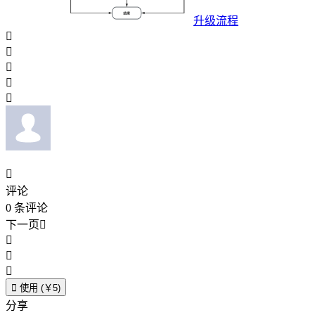
升级流程






评论
0
条评论
下一页





使用 (￥5)
分享