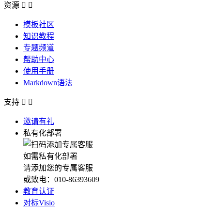
资源


模板社区
知识教程
专题频道
帮助中心
使用手册
Markdown语法
支持


邀请有礼
私有化部署
如需私有化部署
请添加您的专属客服
或致电：010-86393609
教育认证
对标Visio