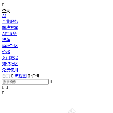

登录
AI
企业服务
解决方案
API服务
推荐
模板社区
价格
入门教程
知识社区
免费使用
首页

流程图

详情



