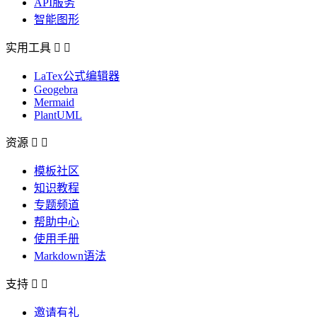
API服务
智能图形
实用工具


LaTex公式编辑器
Geogebra
Mermaid
PlantUML
资源


模板社区
知识教程
专题频道
帮助中心
使用手册
Markdown语法
支持


邀请有礼