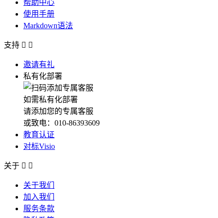
帮助中心
使用手册
Markdown语法
支持


邀请有礼
私有化部署
如需私有化部署
请添加您的专属客服
或致电：010-86393609
教育认证
对标Visio
关于


关于我们
加入我们
服务条款