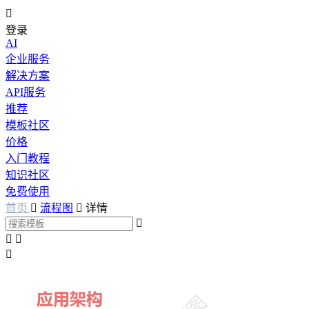

登录
AI
企业服务
解决方案
API服务
推荐
模板社区
价格
入门教程
知识社区
免费使用
首页

流程图

详情



