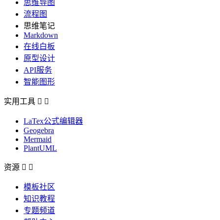
思维导图
流程图
思维笔记
Markdown
在线白板
原型设计
API服务
智能图形
实用工具


LaTex公式编辑器
Geogebra
Mermaid
PlantUML
资源


模板社区
知识教程
专题频道