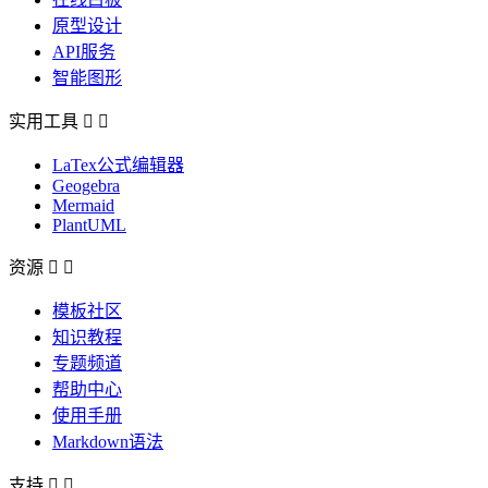
原型设计
API服务
智能图形
实用工具


LaTex公式编辑器
Geogebra
Mermaid
PlantUML
资源


模板社区
知识教程
专题频道
帮助中心
使用手册
Markdown语法
支持

