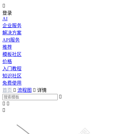

登录
AI
企业服务
解决方案
API服务
推荐
模板社区
价格
入门教程
知识社区
免费使用
首页

流程图

详情



