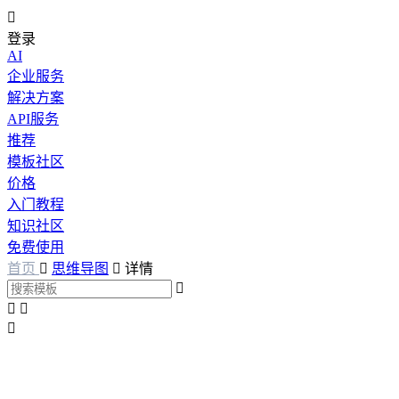

登录
AI
企业服务
解决方案
API服务
推荐
模板社区
价格
入门教程
知识社区
免费使用
首页

思维导图

详情



