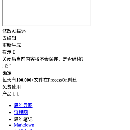
修改AI描述
去编辑
重新生成
提示

关闭后当前内容将不会保存，是否继续？
取消
确定
每天有
100,000+
文件在ProcessOn创建
免费使用
产品


思维导图
流程图
思维笔记
Markdown