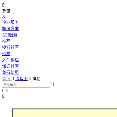

登录
AI
企业服务
解决方案
API服务
推荐
模板社区
价格
入门教程
知识社区
免费使用
首页

流程图

详情



