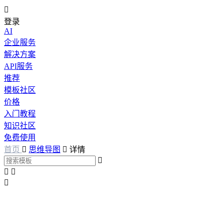

登录
AI
企业服务
解决方案
API服务
推荐
模板社区
价格
入门教程
知识社区
免费使用
首页

思维导图

详情



