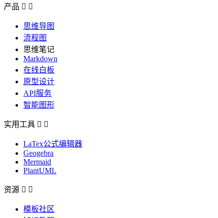
产品


思维导图
流程图
思维笔记
Markdown
在线白板
原型设计
API服务
智能图形
实用工具


LaTex公式编辑器
Geogebra
Mermaid
PlantUML
资源


模板社区