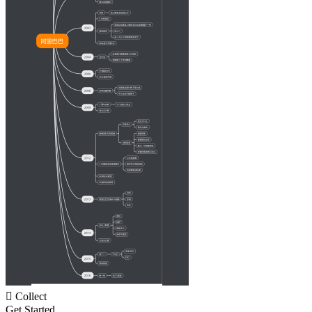

Collect
Get Started