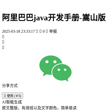
阿里巴巴java开发手册-嵩山版
2025-03-18 23:33:17


0

举报



分享方式

使用 (￥5)
AI智能生成
原文整版，有排班以及文字颜色，简单易读