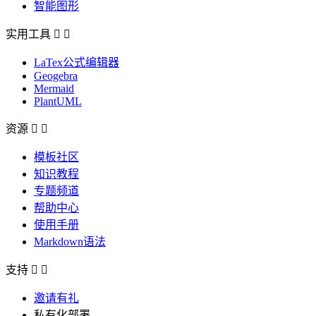
智能图形
实用工具


LaTex公式编辑器
Geogebra
Mermaid
PlantUML
资源


模板社区
知识教程
专题频道
帮助中心
使用手册
Markdown语法
支持


邀请有礼
私有化部署