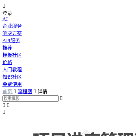

登录
AI
企业服务
解决方案
API服务
推荐
模板社区
价格
入门教程
知识社区
免费使用
首页

流程图

详情



