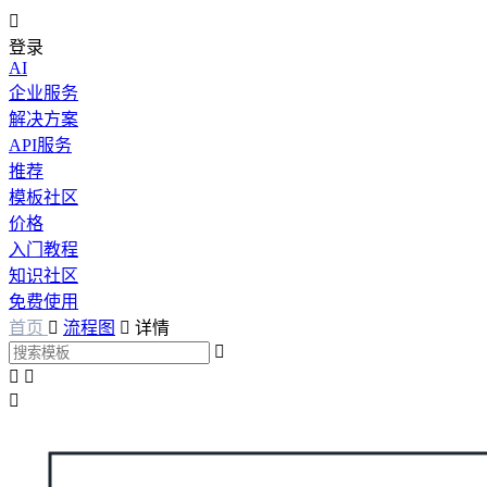

登录
AI
企业服务
解决方案
API服务
推荐
模板社区
价格
入门教程
知识社区
免费使用
首页

流程图

详情



