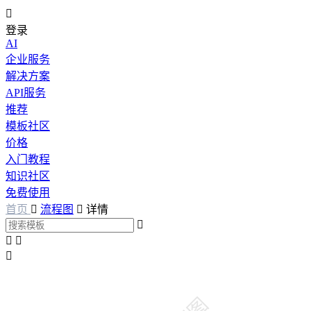

登录
AI
企业服务
解决方案
API服务
推荐
模板社区
价格
入门教程
知识社区
免费使用
首页

流程图

详情



