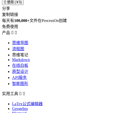

使用 (￥5)
分享
复制链接
每天有
100,000+
文件在ProcessOn创建
免费使用
产品


思维导图
流程图
思维笔记
Markdown
在线白板
原型设计
API服务
智能图形
实用工具


LaTex公式编辑器
Geogebra