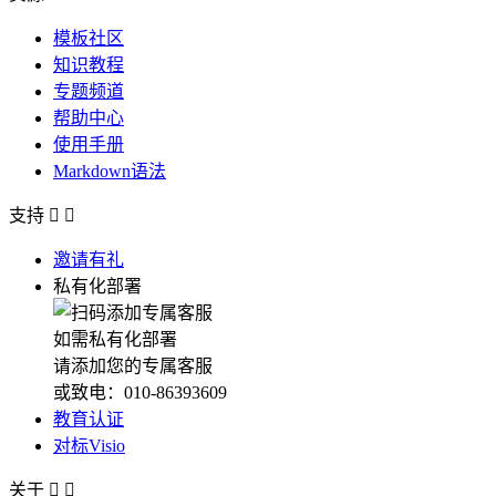
模板社区
知识教程
专题频道
帮助中心
使用手册
Markdown语法
支持


邀请有礼
私有化部署
如需私有化部署
请添加您的专属客服
或致电：010-86393609
教育认证
对标Visio
关于

