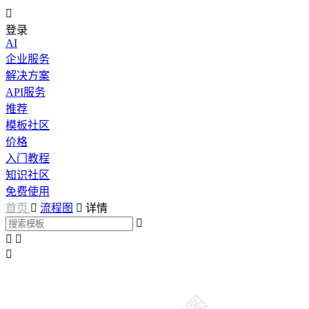

登录
AI
企业服务
解决方案
API服务
推荐
模板社区
价格
入门教程
知识社区
免费使用
首页

流程图

详情



