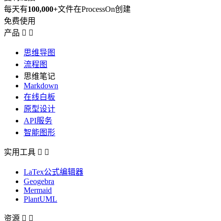
每天有
100,000+
文件在ProcessOn创建
免费使用
产品


思维导图
流程图
思维笔记
Markdown
在线白板
原型设计
API服务
智能图形
实用工具


LaTex公式编辑器
Geogebra
Mermaid
PlantUML
资源

