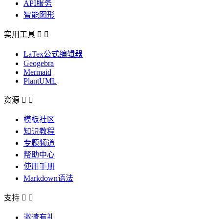
API服务
智能图形
实用工具


LaTex公式编辑器
Geogebra
Mermaid
PlantUML
资源


模板社区
知识教程
专题频道
帮助中心
使用手册
Markdown语法
支持


邀请有礼