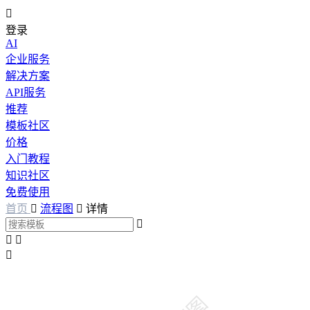

登录
AI
企业服务
解决方案
API服务
推荐
模板社区
价格
入门教程
知识社区
免费使用
首页

流程图

详情



