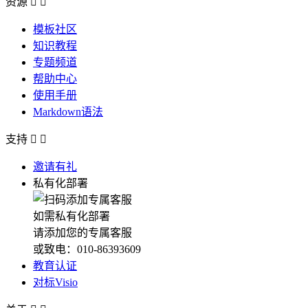
资源


模板社区
知识教程
专题频道
帮助中心
使用手册
Markdown语法
支持


邀请有礼
私有化部署
如需私有化部署
请添加您的专属客服
或致电：010-86393609
教育认证
对标Visio