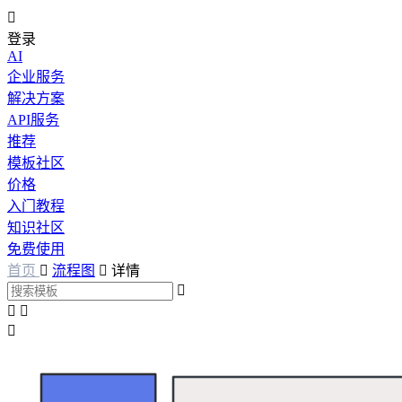

登录
AI
企业服务
解决方案
API服务
推荐
模板社区
价格
入门教程
知识社区
免费使用
首页

流程图

详情



