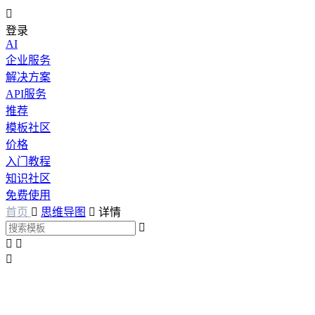

登录
AI
企业服务
解决方案
API服务
推荐
模板社区
价格
入门教程
知识社区
免费使用
首页

思维导图

详情



