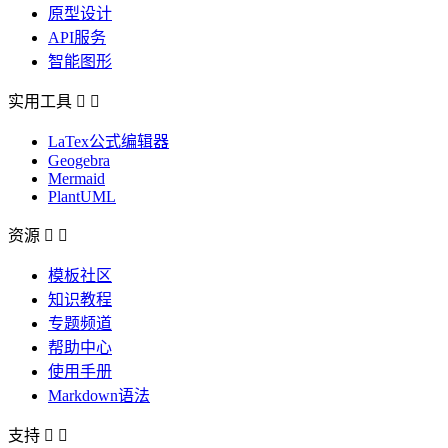
原型设计
API服务
智能图形
实用工具


LaTex公式编辑器
Geogebra
Mermaid
PlantUML
资源


模板社区
知识教程
专题频道
帮助中心
使用手册
Markdown语法
支持

