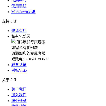
帮助中心
使用手册
Markdown语法
支持


邀请有礼
私有化部署
如需私有化部署
请添加您的专属客服
或致电：010-86393609
教育认证
对标Visio
关于


关于我们
加入我们
服务条款