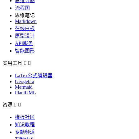
思维导图
流程图
思维笔记
Markdown
在线白板
原型设计
API服务
智能图形
实用工具


LaTex公式编辑器
Geogebra
Mermaid
PlantUML
资源


模板社区
知识教程
专题频道