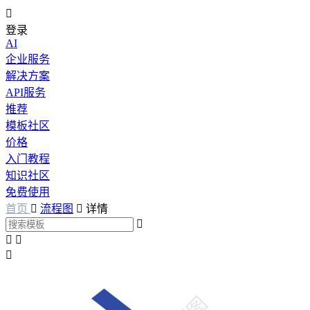

登录
AI
企业服务
解决方案
API服务
推荐
模板社区
价格
入门教程
知识社区
免费使用
首页

流程图

详情



