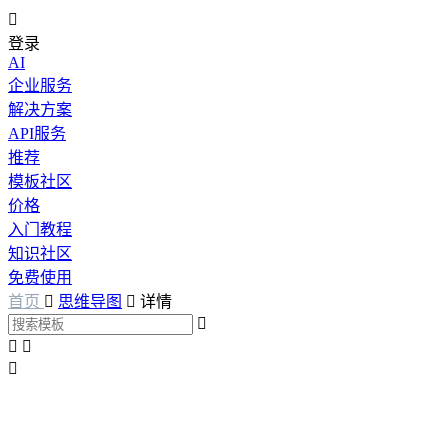

登录
AI
企业服务
解决方案
API服务
推荐
模板社区
价格
入门教程
知识社区
免费使用
首页

思维导图

详情



