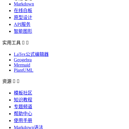
Markdown
在线白板
原型设计
API服务
智能图形
实用工具


LaTex公式编辑器
Geogebra
Mermaid
PlantUML
资源


模板社区
知识教程
专题频道
帮助中心
使用手册
Markdown语法