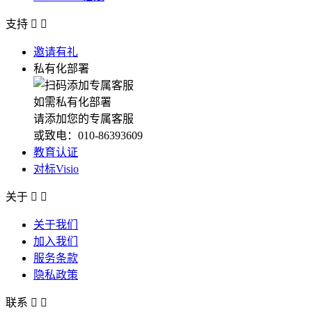
支持


邀请有礼
私有化部署
如需私有化部署
请添加您的专属客服
或致电：010-86393609
教育认证
对标Visio
关于


关于我们
加入我们
服务条款
隐私政策
联系

