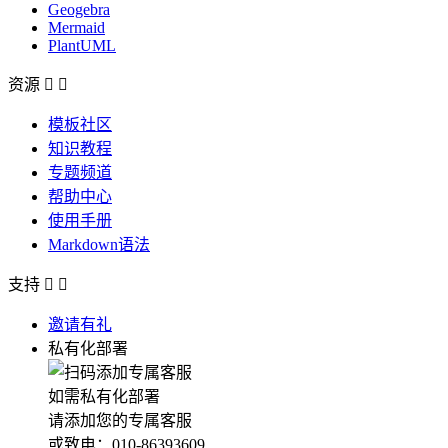
Geogebra
Mermaid
PlantUML
资源


模板社区
知识教程
专题频道
帮助中心
使用手册
Markdown语法
支持


邀请有礼
私有化部署
如需私有化部署
请添加您的专属客服
或致电：010-86393609