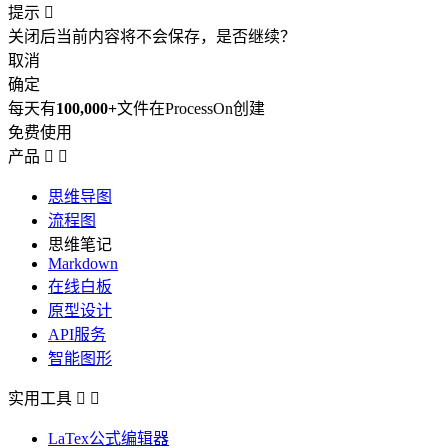
提示

关闭后当前内容将不会保存，是否继续？
取消
确定
每天有
100,000+
文件在ProcessOn创建
免费使用
产品


思维导图
流程图
思维笔记
Markdown
在线白板
原型设计
API服务
智能图形
实用工具


LaTex公式编辑器