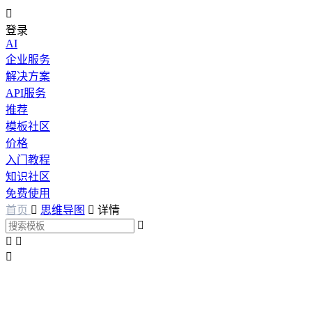

登录
AI
企业服务
解决方案
API服务
推荐
模板社区
价格
入门教程
知识社区
免费使用
首页

思维导图

详情



