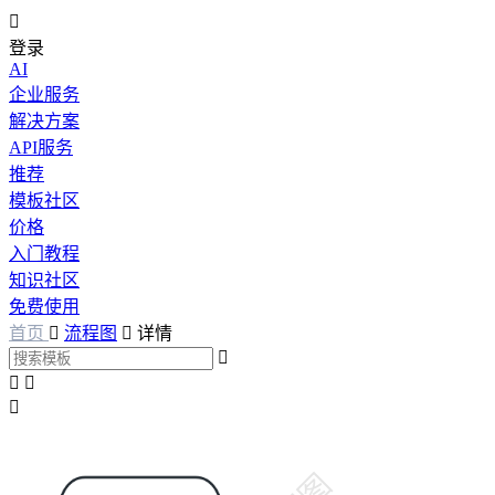

登录
AI
企业服务
解决方案
API服务
推荐
模板社区
价格
入门教程
知识社区
免费使用
首页

流程图

详情



