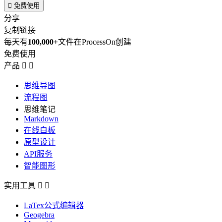

免费使用
分享
复制链接
每天有
100,000+
文件在ProcessOn创建
免费使用
产品


思维导图
流程图
思维笔记
Markdown
在线白板
原型设计
API服务
智能图形
实用工具


LaTex公式编辑器
Geogebra