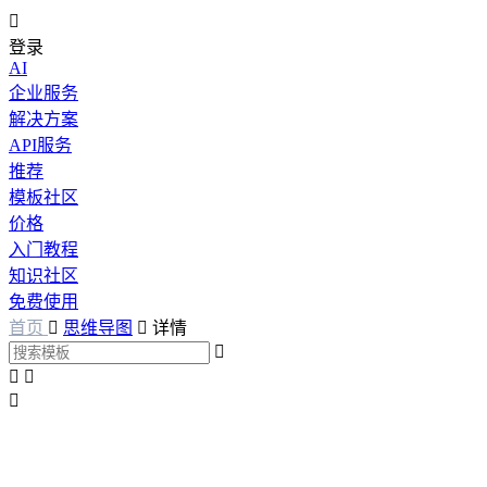

登录
AI
企业服务
解决方案
API服务
推荐
模板社区
价格
入门教程
知识社区
免费使用
首页

思维导图

详情



