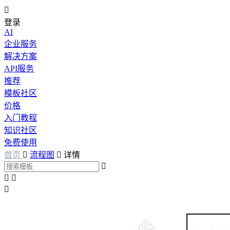

登录
AI
企业服务
解决方案
API服务
推荐
模板社区
价格
入门教程
知识社区
免费使用
首页

流程图

详情



