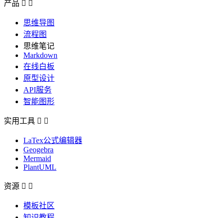
产品


思维导图
流程图
思维笔记
Markdown
在线白板
原型设计
API服务
智能图形
实用工具


LaTex公式编辑器
Geogebra
Mermaid
PlantUML
资源


模板社区
知识教程