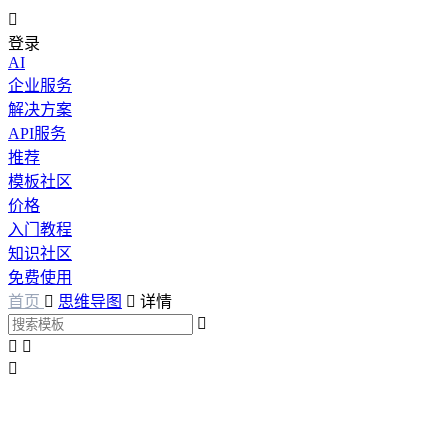

登录
AI
企业服务
解决方案
API服务
推荐
模板社区
价格
入门教程
知识社区
免费使用
首页

思维导图

详情



