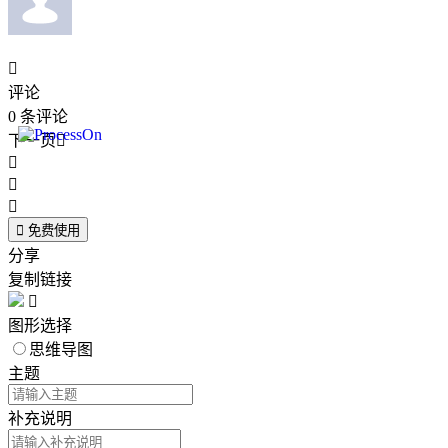

评论
0
条评论
下一页





免费使用
分享
复制链接

图形选择
思维导图
主题
补充说明