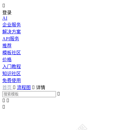

登录
AI
企业服务
解决方案
API服务
推荐
模板社区
价格
入门教程
知识社区
免费使用
首页

流程图

详情



