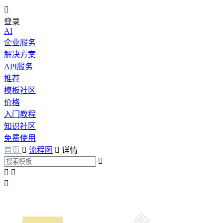

登录
AI
企业服务
解决方案
API服务
推荐
模板社区
价格
入门教程
知识社区
免费使用
首页

流程图

详情



