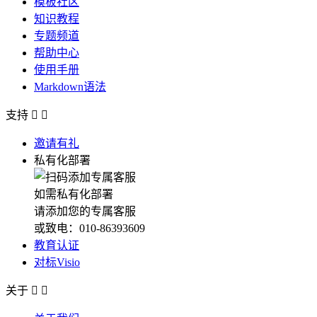
模板社区
知识教程
专题频道
帮助中心
使用手册
Markdown语法
支持


邀请有礼
私有化部署
如需私有化部署
请添加您的专属客服
或致电：010-86393609
教育认证
对标Visio
关于

