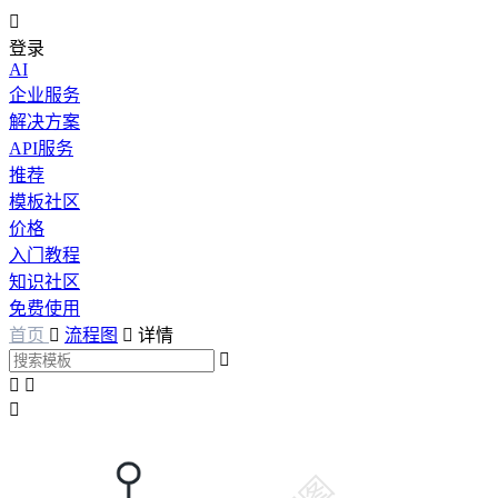

登录
AI
企业服务
解决方案
API服务
推荐
模板社区
价格
入门教程
知识社区
免费使用
首页

流程图

详情



