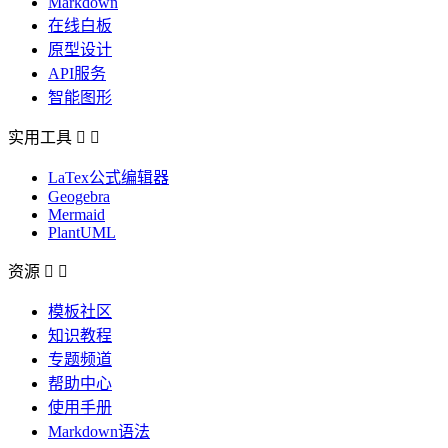
Markdown
在线白板
原型设计
API服务
智能图形
实用工具


LaTex公式编辑器
Geogebra
Mermaid
PlantUML
资源


模板社区
知识教程
专题频道
帮助中心
使用手册
Markdown语法