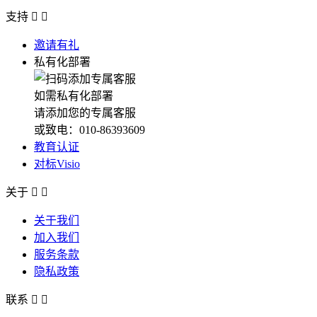
支持


邀请有礼
私有化部署
如需私有化部署
请添加您的专属客服
或致电：010-86393609
教育认证
对标Visio
关于


关于我们
加入我们
服务条款
隐私政策
联系

