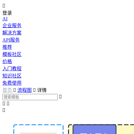

登录
AI
企业服务
解决方案
API服务
推荐
模板社区
价格
入门教程
知识社区
免费使用
首页

流程图

详情



