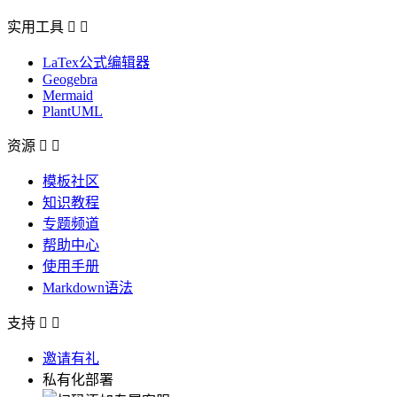
实用工具


LaTex公式编辑器
Geogebra
Mermaid
PlantUML
资源


模板社区
知识教程
专题频道
帮助中心
使用手册
Markdown语法
支持


邀请有礼
私有化部署