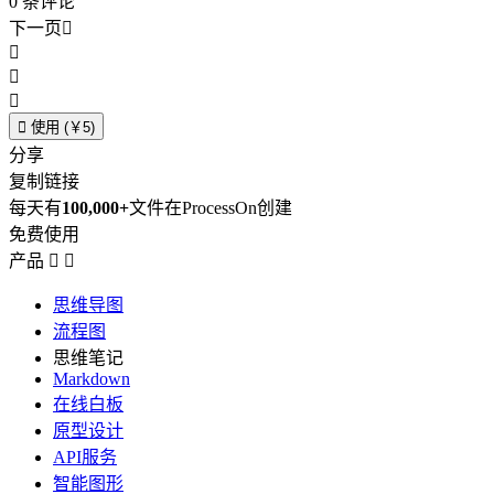
0
条评论
下一页





使用 (￥5)
分享
复制链接
每天有
100,000+
文件在ProcessOn创建
免费使用
产品


思维导图
流程图
思维笔记
Markdown
在线白板
原型设计
API服务
智能图形