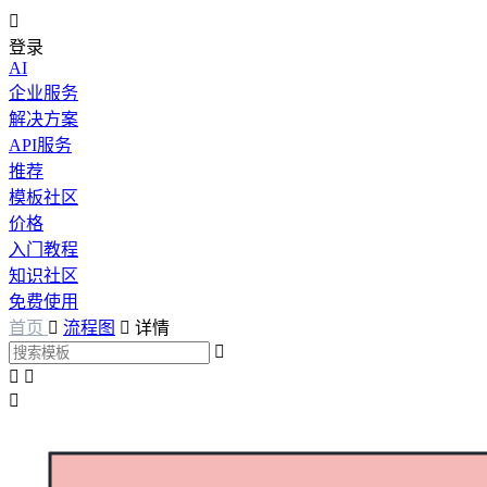

登录
AI
企业服务
解决方案
API服务
推荐
模板社区
价格
入门教程
知识社区
免费使用
首页

流程图

详情



