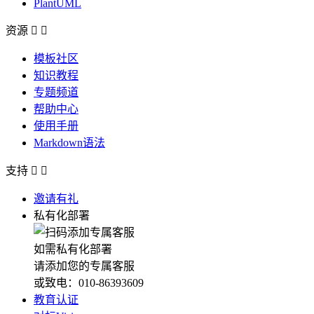
PlantUML
资源


模板社区
知识教程
专题频道
帮助中心
使用手册
Markdown语法
支持


邀请有礼
私有化部署
如需私有化部署
请添加您的专属客服
或致电：010-86393609
教育认证