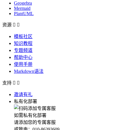
Geogebra
Mermaid
PlantUML
资源


模板社区
知识教程
专题频道
帮助中心
使用手册
Markdown语法
支持


邀请有礼
私有化部署
如需私有化部署
请添加您的专属客服
或致电：010-86393609