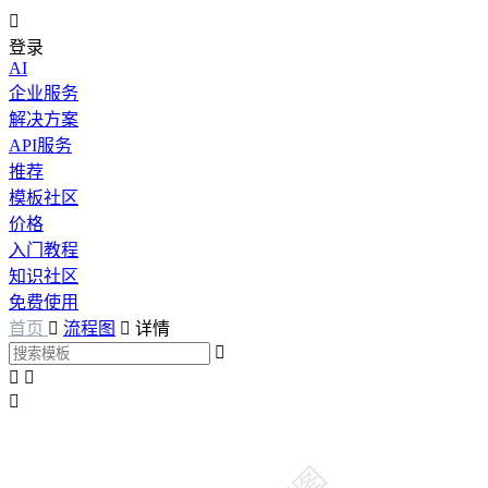

登录
AI
企业服务
解决方案
API服务
推荐
模板社区
价格
入门教程
知识社区
免费使用
首页

流程图

详情



