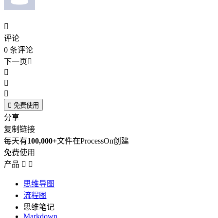

评论
0
条评论
下一页





免费使用
分享
复制链接
每天有
100,000+
文件在ProcessOn创建
免费使用
产品


思维导图
流程图
思维笔记
Markdown