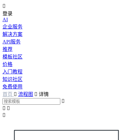

登录
AI
企业服务
解决方案
API服务
推荐
模板社区
价格
入门教程
知识社区
免费使用
首页

流程图

详情



