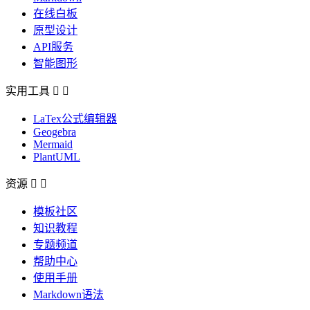
在线白板
原型设计
API服务
智能图形
实用工具


LaTex公式编辑器
Geogebra
Mermaid
PlantUML
资源


模板社区
知识教程
专题频道
帮助中心
使用手册
Markdown语法