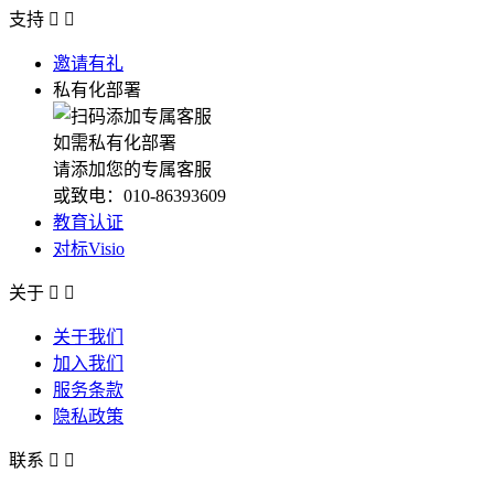
支持


邀请有礼
私有化部署
如需私有化部署
请添加您的专属客服
或致电：010-86393609
教育认证
对标Visio
关于


关于我们
加入我们
服务条款
隐私政策
联系

