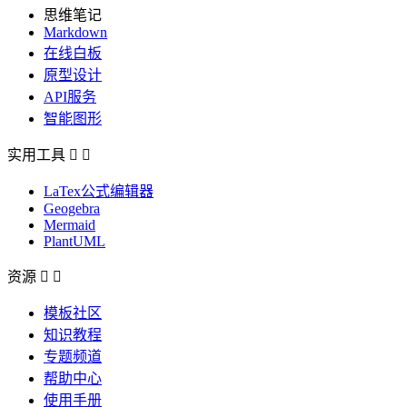
思维笔记
Markdown
在线白板
原型设计
API服务
智能图形
实用工具


LaTex公式编辑器
Geogebra
Mermaid
PlantUML
资源


模板社区
知识教程
专题频道
帮助中心
使用手册