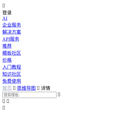

登录
AI
企业服务
解决方案
API服务
推荐
模板社区
价格
入门教程
知识社区
免费使用
首页

思维导图

详情



