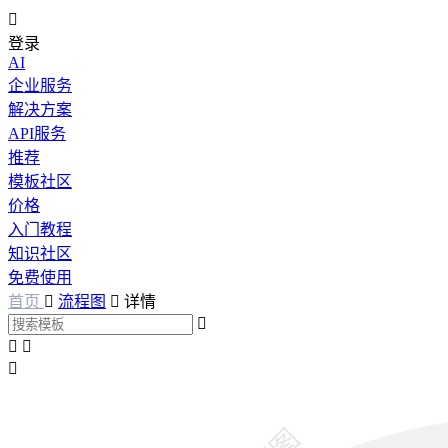

登录
AI
企业服务
解决方案
API服务
推荐
模板社区
价格
入门教程
知识社区
免费使用
首页

流程图

详情



