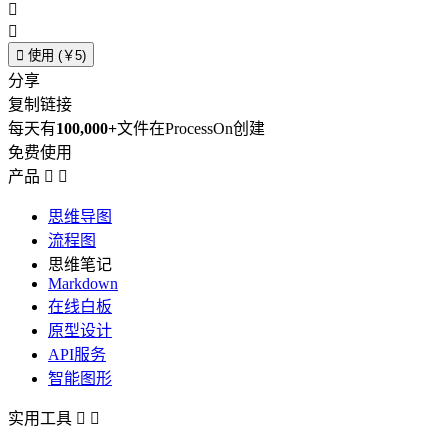



使用 (￥5)
分享
复制链接
每天有
100,000+
文件在ProcessOn创建
免费使用
产品


思维导图
流程图
思维笔记
Markdown
在线白板
原型设计
API服务
智能图形
实用工具

