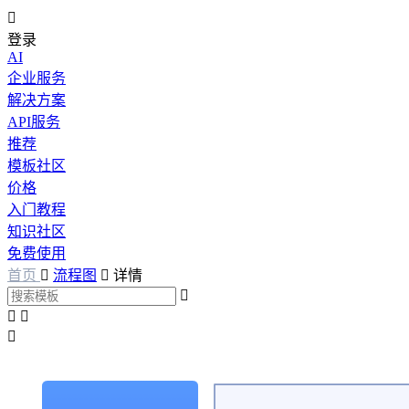

登录
AI
企业服务
解决方案
API服务
推荐
模板社区
价格
入门教程
知识社区
免费使用
首页

流程图

详情



