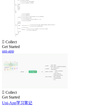

Collect
Get Started
uni-app

Collect
Get Started
Uni-App学习笔记