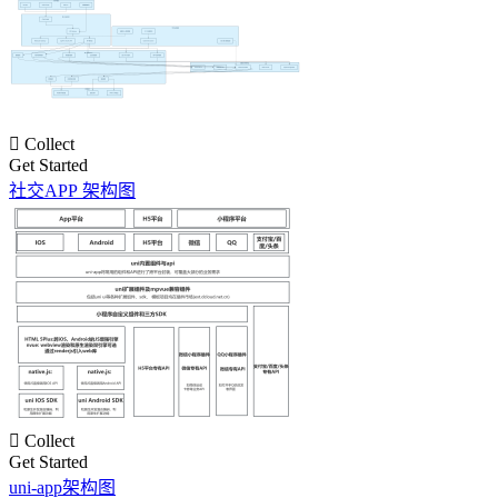

Collect
Get Started
社交APP 架构图

Collect
Get Started
uni-app架构图