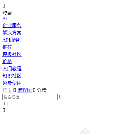

登录
AI
企业服务
解决方案
API服务
推荐
模板社区
价格
入门教程
知识社区
免费使用
首页

流程图

详情



