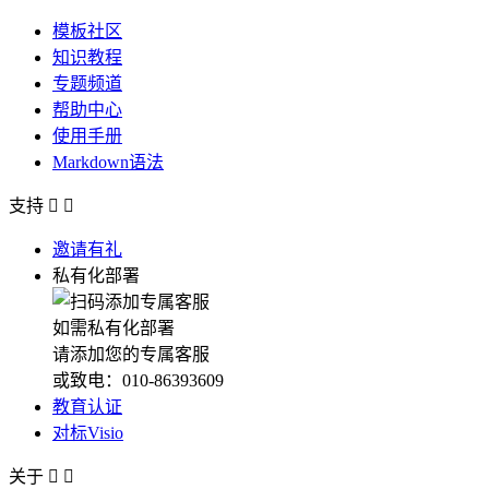
模板社区
知识教程
专题频道
帮助中心
使用手册
Markdown语法
支持


邀请有礼
私有化部署
如需私有化部署
请添加您的专属客服
或致电：010-86393609
教育认证
对标Visio
关于

