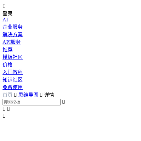

登录
AI
企业服务
解决方案
API服务
推荐
模板社区
价格
入门教程
知识社区
免费使用
首页

思维导图

详情



