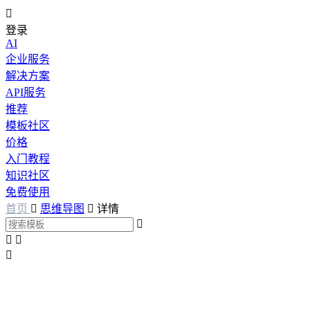

登录
AI
企业服务
解决方案
API服务
推荐
模板社区
价格
入门教程
知识社区
免费使用
首页

思维导图

详情



