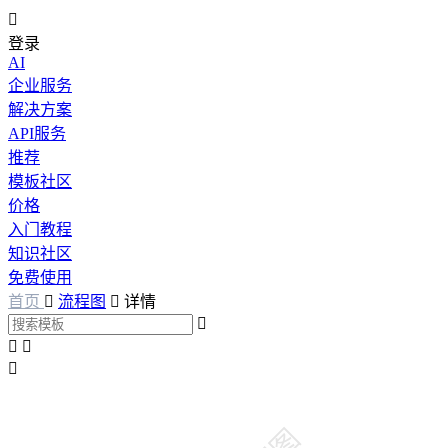

登录
AI
企业服务
解决方案
API服务
推荐
模板社区
价格
入门教程
知识社区
免费使用
首页

流程图

详情



