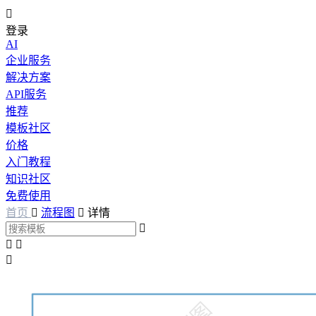

登录
AI
企业服务
解决方案
API服务
推荐
模板社区
价格
入门教程
知识社区
免费使用
首页

流程图

详情



