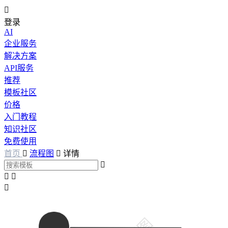

登录
AI
企业服务
解决方案
API服务
推荐
模板社区
价格
入门教程
知识社区
免费使用
首页

流程图

详情



