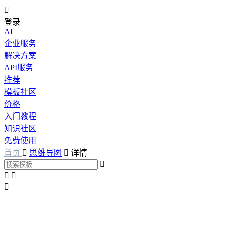

登录
AI
企业服务
解决方案
API服务
推荐
模板社区
价格
入门教程
知识社区
免费使用
首页

思维导图

详情



