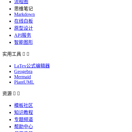
流程图
思维笔记
Markdown
在线白板
原型设计
API服务
智能图形
实用工具


LaTex公式编辑器
Geogebra
Mermaid
PlantUML
资源


模板社区
知识教程
专题频道
帮助中心