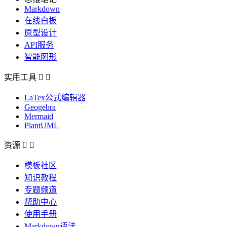
Markdown
在线白板
原型设计
API服务
智能图形
实用工具


LaTex公式编辑器
Geogebra
Mermaid
PlantUML
资源


模板社区
知识教程
专题频道
帮助中心
使用手册
Markdown语法