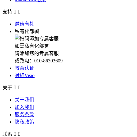
支持


邀请有礼
私有化部署
如需私有化部署
请添加您的专属客服
或致电：010-86393609
教育认证
对标Visio
关于


关于我们
加入我们
服务条款
隐私政策
联系

