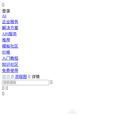

登录
AI
企业服务
解决方案
API服务
推荐
模板社区
价格
入门教程
知识社区
免费使用
首页

流程图

详情



