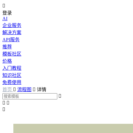

登录
AI
企业服务
解决方案
API服务
推荐
模板社区
价格
入门教程
知识社区
免费使用
首页

流程图

详情



