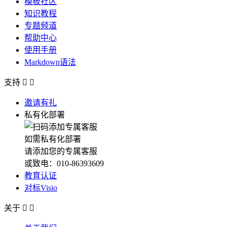
模板社区
知识教程
专题频道
帮助中心
使用手册
Markdown语法
支持


邀请有礼
私有化部署
如需私有化部署
请添加您的专属客服
或致电：010-86393609
教育认证
对标Visio
关于

