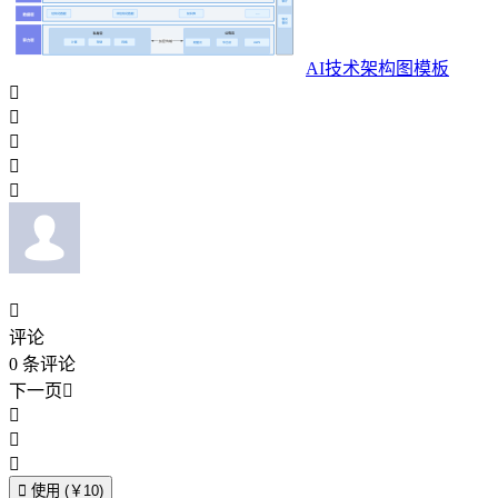
AI技术架构图模板






评论
0
条评论
下一页





使用 (￥10)