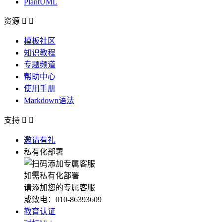
PlantUML
资源


模板社区
知识教程
专题频道
帮助中心
使用手册
Markdown语法
支持


邀请有礼
私有化部署
如需私有化部署
请添加您的专属客服
或致电：010-86393609
教育认证