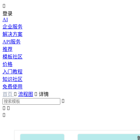

登录
AI
企业服务
解决方案
API服务
推荐
模板社区
价格
入门教程
知识社区
免费使用
首页

流程图

详情



